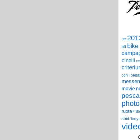
201
3ttt
bike
bff
campag
cinelli
c
criteri
con i pedal
messen
n
movie
pesca
photo
s
ruota+
shirt
Terry
vide