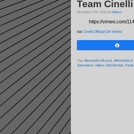
Team Cinell
Dicembre 17th, 2014 by
Marco
https://vimeo.com/1
via
Cinelli Official On Vimeo
Share
Tag:
Alessandro Bruzza
,
alfred bobe jr
,
Samuelson
,
milano
,
Neil Bezdek
,
Paolo