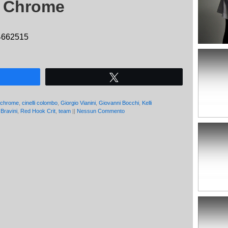
i Chrome
14662515
Tweet
chrome
,
cinelli colombo
,
Giorgio Vianini
,
Giovanni Bocchi
,
Kelli
 Bravini
,
Red Hook Crit
,
team
||
Nessun Commento