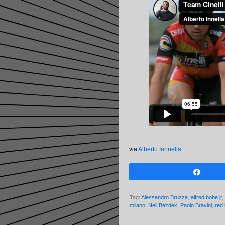
via
Alberto Iannella
Share
Tag:
Alessandro Bruzza
,
alfred bobe jr
,
milano
,
Neil Bezdek
,
Paolo Bravini
,
red