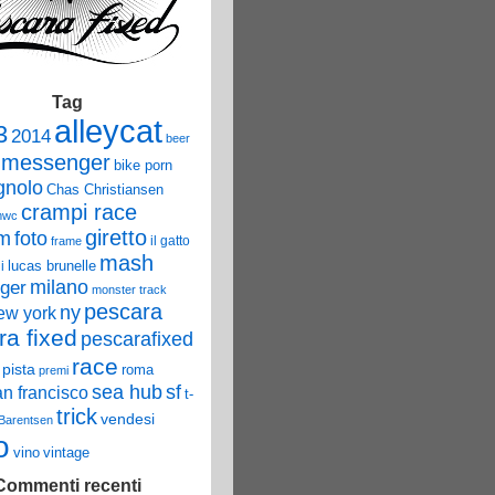
Tag
alleycat
3
2014
beer
 messenger
bike porn
nolo
Chas Christiansen
crampi race
mwc
giretto
um
foto
il gatto
frame
mash
lucas brunelle
i
ger
milano
monster track
pescara
ny
ew york
ra fixed
pescarafixed
race
pista
roma
premi
sea hub
sf
an francisco
t-
trick
vendesi
 Barentsen
o
vino
vintage
Commenti recenti