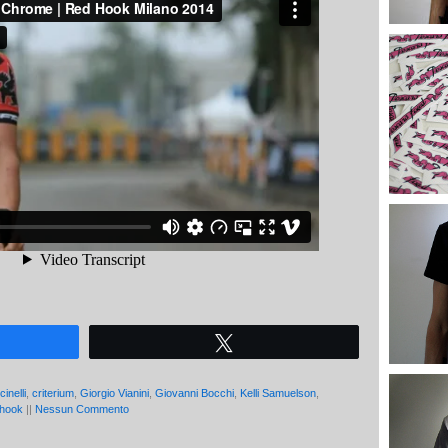
Tweet
cinelli
,
criterium
,
Giorgio Vianini
,
Giovanni Bocchi
,
Kelli Samuelson
,
 hook
||
Nessun Commento