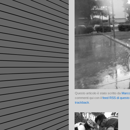
Questo articolo è stato scritto da
Marc
commenti qui con il
feed RSS di questo 
trackback
.