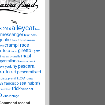
Tag
alleycat
3
2014
beer
 messenger
bike porn
nolo
Chas Christiansen
crampi race
mwc
giretto
um
foto
il gatto
frame
mash
lucas brunelle
i
ger
milano
monster track
pescara
ny
ew york
ra fixed
pescarafixed
race
pista
roma
premi
sea hub
sf
an francisco
t-
trick
vendesi
 Barentsen
o
vino
vintage
Commenti recenti