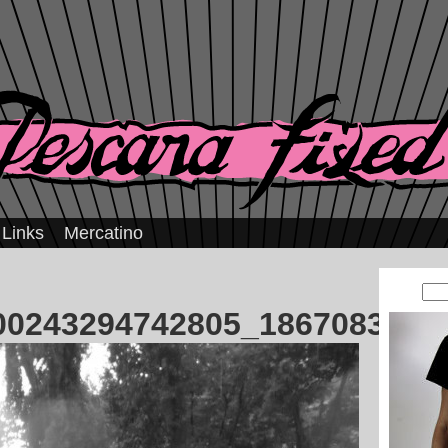
Links
Mercatino
00243294742805_1867083279