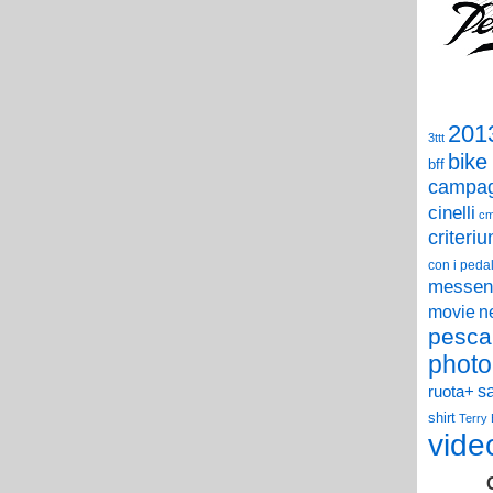
201
3ttt
bike
bff
campag
cinelli
c
criteri
con i pedal
messen
n
movie
pesca
photo
s
ruota+
shirt
Terry
vide