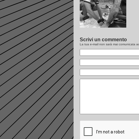
Scrivi un commento
La tua e-mail non sarà
mai
comunicata ad 