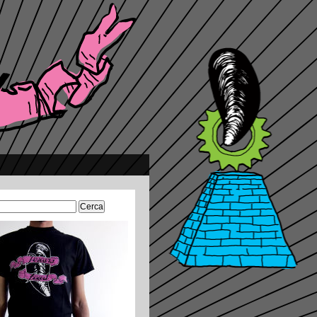
Ricerca
per:
_n