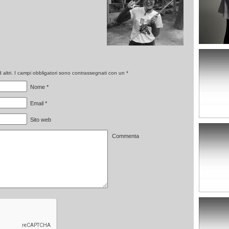
altri. I campi obbligatori sono contrassegnati con un
*
Nome
*
Email
*
Sito web
Commenta