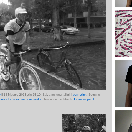
o
il
14 Maggio 2013 alle 15:19
. Salva nei segnalibri il
permalink
. Seguine i
articolo
.
Scrivi un commento
o lascia un trackback:
Indirizzo per il