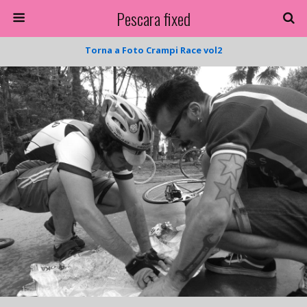
Pescara fixed
Torna a Foto Crampi Race vol2