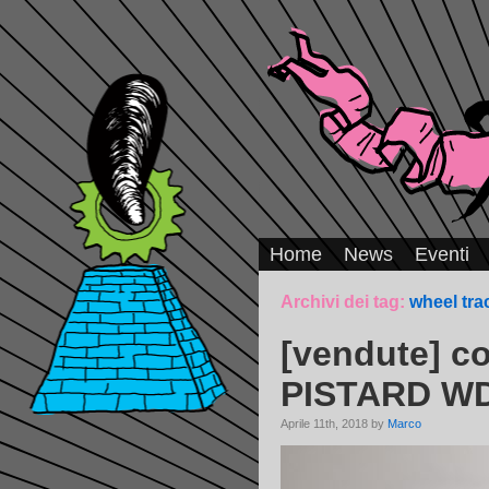
Home
News
Eventi
Archivi dei tag:
wheel tra
[vendute] c
PISTARD W
Aprile 11th, 2018 by
Marco