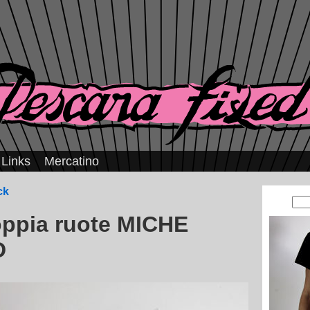
Links
Mercatino
ck
oppia ruote MICHE
D