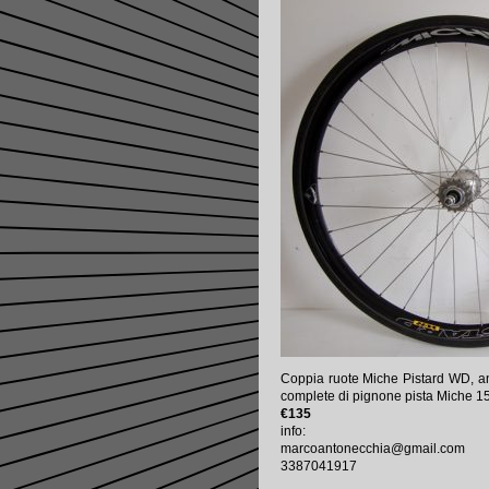
Coppia ruote Miche Pistard WD, ante
complete di pignone pista Miche 15t
€135
info:
marcoantonecchia@gmail.com
3387041917