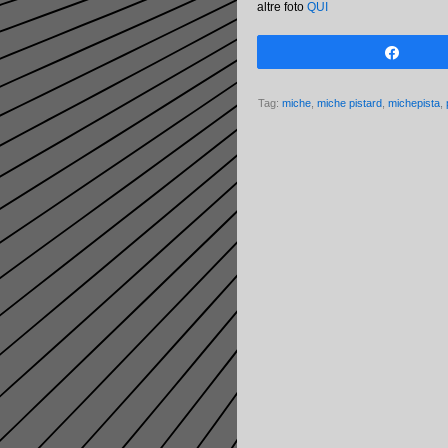
altre foto
QUI
Share
Tag:
miche
,
miche pistard
,
michepista
,