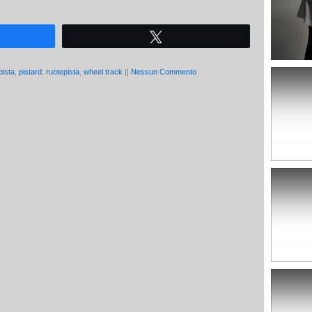
Tweet
pista
,
pistard
,
ruotepista
,
wheel track
||
Nessun Commento