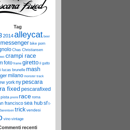
Tag
alleycat
3
2014
beer
 messenger
bike porn
nolo
Chas Christiansen
crampi race
mwc
giretto
um
foto
il gatto
frame
mash
lucas brunelle
i
ger
milano
monster track
pescara
ny
ew york
ra fixed
pescarafixed
race
pista
roma
premi
sea hub
sf
an francisco
t-
trick
vendesi
 Barentsen
o
vino
vintage
Commenti recenti