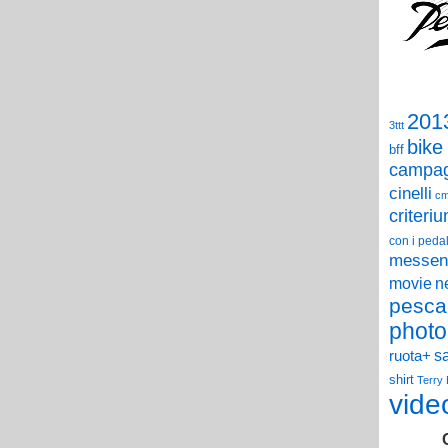
201
3ttt
bike
bff
campag
cinelli
c
criteri
con i pedal
messen
n
movie
pesca
photo
s
ruota+
shirt
Terry
vide