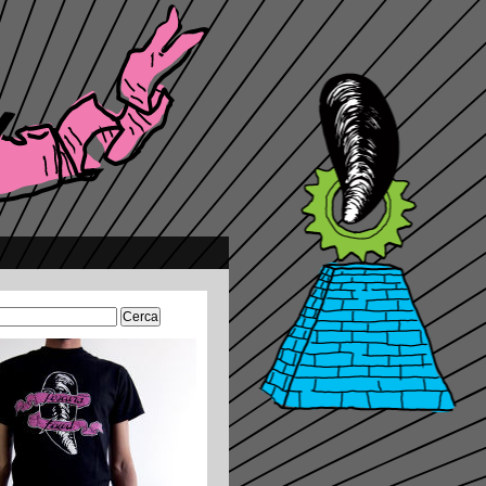
Ricerca
per: