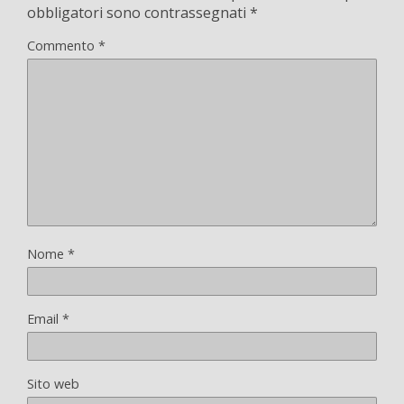
obbligatori sono contrassegnati
*
Commento
*
Nome
*
Email
*
Sito web