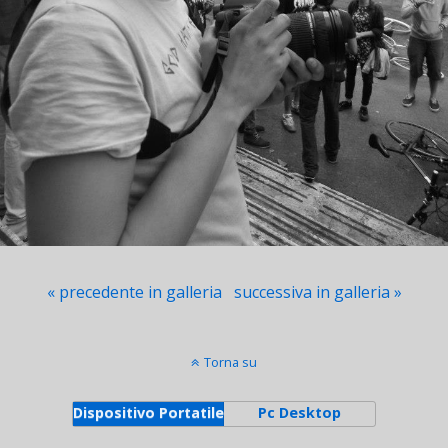
« precedente in galleria
successiva in galleria »
Torna su
Dispositivo Portatile
Pc Desktop