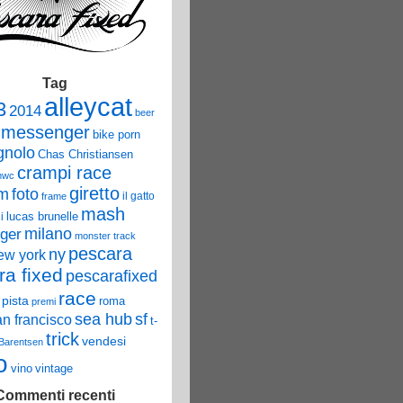
Tag
alleycat
3
2014
beer
 messenger
bike porn
nolo
Chas Christiansen
crampi race
mwc
giretto
um
foto
il gatto
frame
mash
lucas brunelle
i
ger
milano
monster track
pescara
ny
ew york
ra fixed
pescarafixed
race
pista
roma
premi
sea hub
sf
an francisco
t-
trick
vendesi
 Barentsen
o
vino
vintage
Commenti recenti