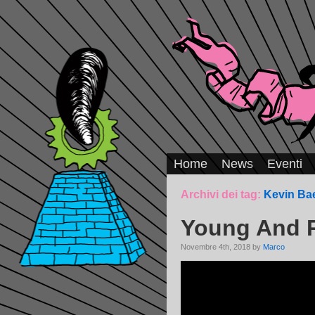
Home
News
Eventi
Archivi dei tag:
Kevin Ba
Young And 
Novembre 4th, 2018 by
Marco