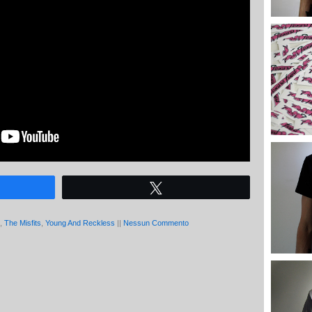
Tweet
,
The Misfits
,
Young And Reckless
||
Nessun Commento