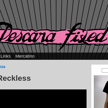
Links
Mercatino
eza
Reckless