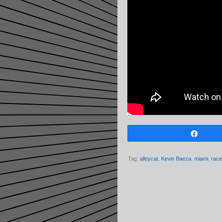
Share
Tag:
alleycat
,
Kevin Baeza
,
miami
,
race