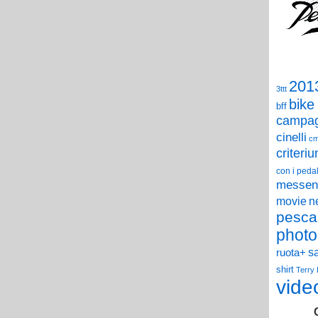
201
3ttt
bike
bff
campag
cinelli
c
criteri
con i pedal
messen
n
movie
pesca
photo
s
ruota+
shirt
Terry
vide