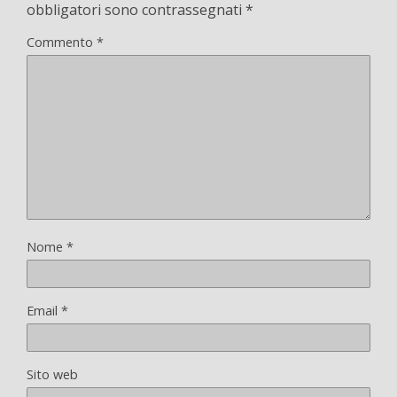
obbligatori sono contrassegnati
*
Commento
*
Nome
*
Email
*
Sito web