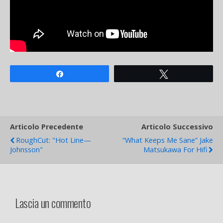
Share
Tweet
Articolo Precedente
Articolo Successivo
RoughCut: "Hot Line—
“What Keeps Me Sane” Jake
Johnsson"
Matsukawa For Hifi
Lascia un commento