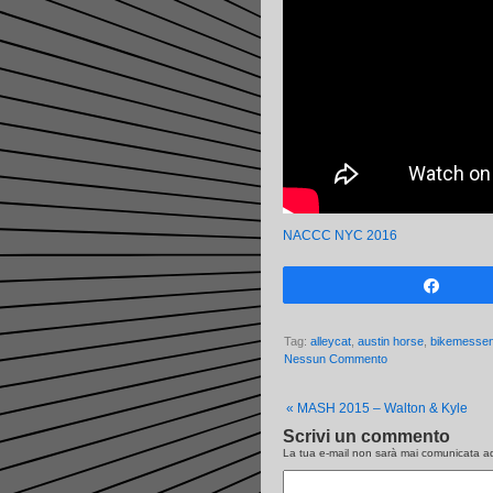
NACCC NYC 2016
Share
Tag:
alleycat
,
austin horse
,
bikemessen
Nessun Commento
«
MASH 2015 – Walton & Kyle
Scrivi un commento
La tua e-mail non sarà
mai
comunicata ad 