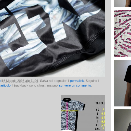
o
il
5 Maggio 2016 alle 11:01
. Salva nei segnalibri il
permalink
. Seguine i
articolo
. I trackback sono chiusi, ma puoi
scrivere un commento
.