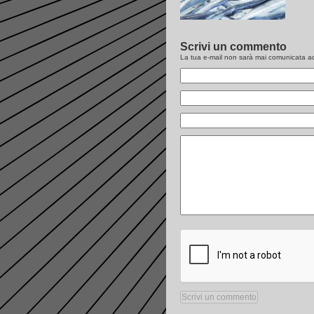
Scrivi un commento
La tua e-mail non sarà
mai
comunicata ad 