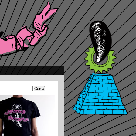
Ricerca
per: