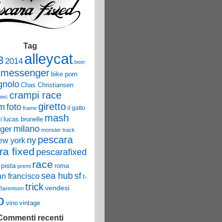
Tag
alleycat
3
2014
beer
 messenger
bike porn
nolo
Chas Christiansen
crampi race
mwc
giretto
um
foto
il gatto
frame
mash
lucas brunelle
i
ger
milano
monster track
pescara
ny
ew york
ra fixed
pescarafixed
race
pista
roma
premi
sea hub
sf
an francisco
t-
trick
vendesi
 Barentsen
o
vino
vintage
Commenti recenti