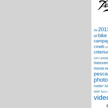
201
3ttt
bike
bff
campag
cinelli
c
criteri
con i pedal
messen
n
movie
pesca
photo
s
ruota+
shirt
Terry
vide