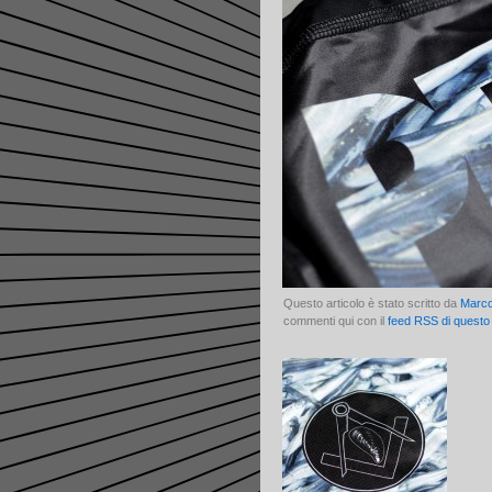
Questo articolo è stato scritto da
Marc
commenti qui con il
feed RSS di questo 