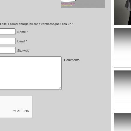
altri. I campi obbligatori sono contrassegnati con un
*
Nome
*
Email
*
Sito web
Commenta