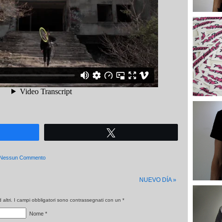
Tweet
Nessun Commento
NUEVO DÍA
»
altri. I campi obbligatori sono contrassegnati con un
*
Nome
*