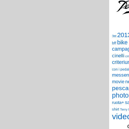
201
3ttt
bike
bff
campag
cinelli
c
criteri
con i pedal
messen
n
movie
pesca
photo
s
ruota+
shirt
Terry
vide