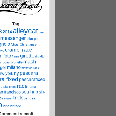
Tag
alleycat
3
2014
beer
 messenger
bike porn
nolo
Chas Christiansen
crampi race
mwc
giretto
um
foto
il gatto
frame
mash
lucas brunelle
i
ger
milano
monster track
pescara
ny
ew york
ra fixed
pescarafixed
race
pista
roma
premi
sea hub
sf
an francisco
t-
trick
vendesi
 Barentsen
o
vino
vintage
Commenti recenti