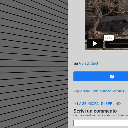
via
A Black Spot
Share
Tag:
A Black Spot
,
Nicholas Vlahakis
||
«
LA SEI GIORNI DI BERLINO
Scrivi un commento
La tua e-mail non sarà
mai
comunicata ad 