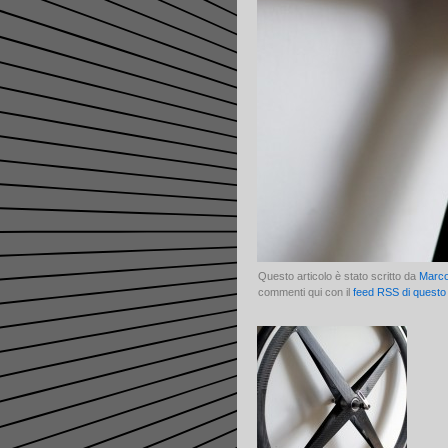
Questo articolo è stato scritto da
Marc
commenti qui con il
feed RSS di questo 