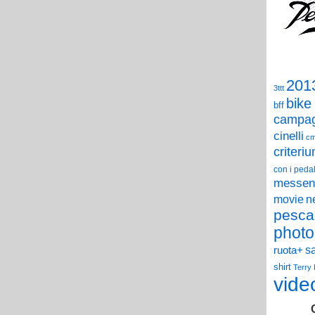
201
3ttt
bike
bff
campag
cinelli
c
criteri
con i pedal
messen
n
movie
pesca
photo
s
ruota+
shirt
Terry
vide