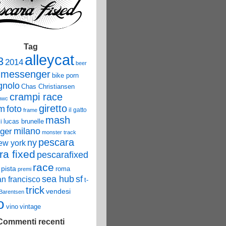
Tag
alleycat
3
2014
beer
 messenger
bike porn
nolo
Chas Christiansen
crampi race
mwc
giretto
um
foto
il gatto
frame
mash
lucas brunelle
i
ger
milano
monster track
pescara
ny
ew york
ra fixed
pescarafixed
race
pista
roma
premi
sea hub
sf
an francisco
t-
trick
vendesi
 Barentsen
o
vino
vintage
Commenti recenti