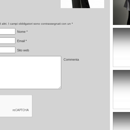
altri. I campi obbligatori sono contrassegnati con un
*
Nome
*
Email
*
Sito web
Commenta