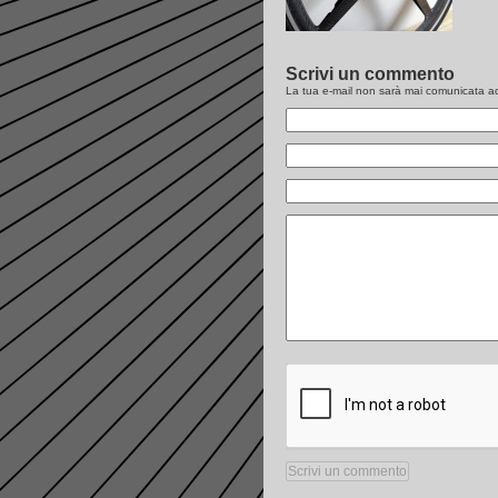
Scrivi un commento
La tua e-mail non sarà
mai
comunicata ad 