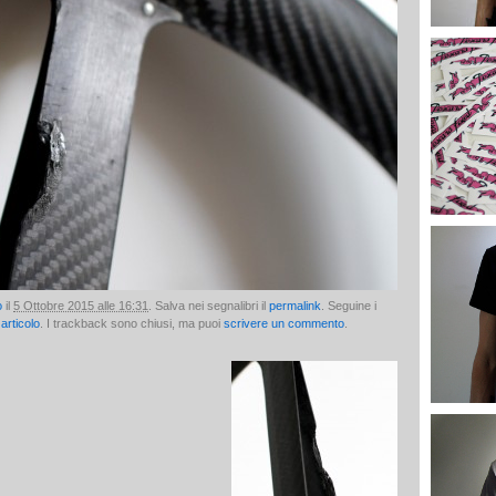
o
il
5 Ottobre 2015 alle 16:31
. Salva nei segnalibri il
permalink
. Seguine i
articolo
. I trackback sono chiusi, ma puoi
scrivere un commento
.