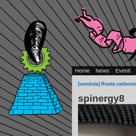
Home
News
Eventi
[venduta] Ruota carboni
spinergy8