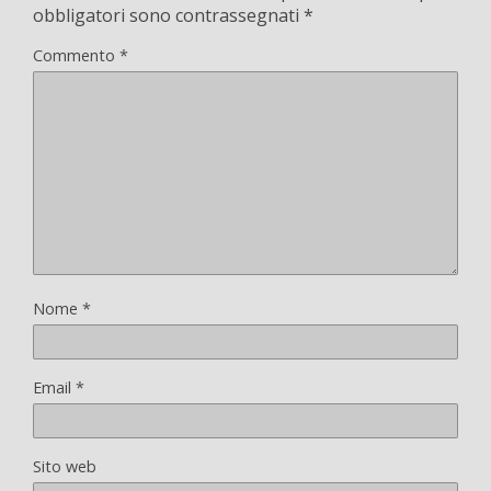
obbligatori sono contrassegnati
*
Commento
*
Nome
*
Email
*
Sito web