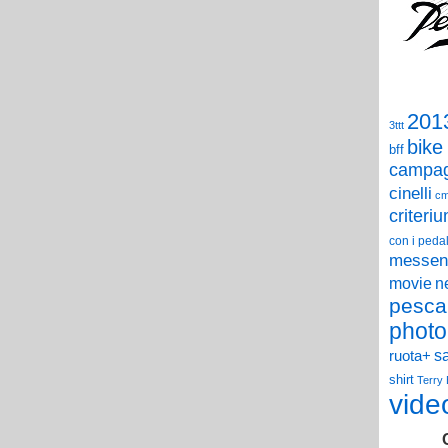
201
3ttt
bike
bff
campag
cinelli
c
criteri
con i pedal
messen
n
movie
pesca
photo
s
ruota+
shirt
Terry
vide