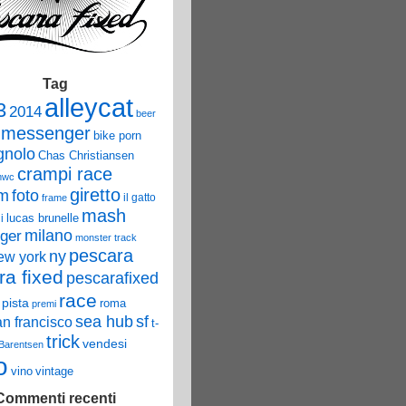
Tag
alleycat
3
2014
beer
 messenger
bike porn
nolo
Chas Christiansen
crampi race
mwc
giretto
um
foto
il gatto
frame
mash
lucas brunelle
i
ger
milano
monster track
pescara
ny
ew york
ra fixed
pescarafixed
race
pista
roma
premi
sea hub
sf
an francisco
t-
trick
vendesi
 Barentsen
o
vino
vintage
Commenti recenti