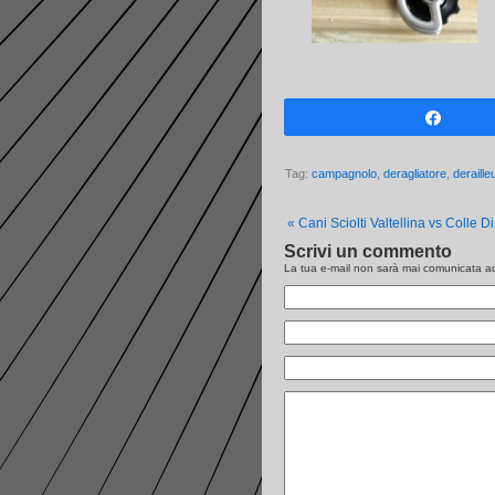
Share
Tag:
campagnolo
,
deragliatore
,
deraille
«
Cani Sciolti Valtellina vs Colle D
Scrivi un commento
La tua e-mail non sarà
mai
comunicata ad 