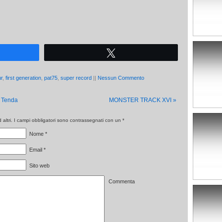
Tweet
ur
,
first generation
,
pat75
,
super record
||
Nessun Commento
i Tenda
MONSTER TRACK XVI
»
altri. I campi obbligatori sono contrassegnati con un
*
Nome
*
Email
*
Sito web
Commenta