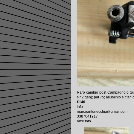
Raro cambio post Campagnolo Sup
s.r 2 gen); pat 75; alluminio e tita
€140
info:
marcoantonecchia@gmail.com
3387041917
altre foto