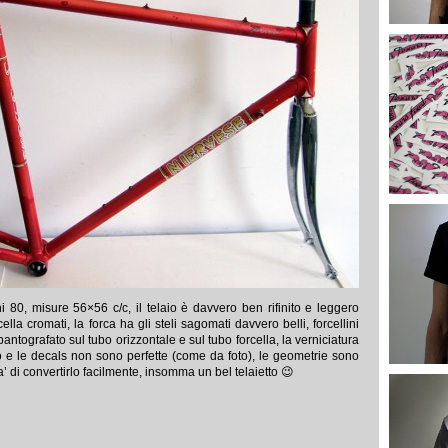
 80, misure 56×56 c/c, il telaio è davvero ben rifinito e leggero
lla cromati, la forca ha gli steli sagomati davvero belli, forcellini
antografato sul tubo orizzontale e sul tubo forcella, la verniciatura
e le decals non sono perfette (come da foto), le geometrie sono
a’ di convertirlo facilmente, insomma un bel telaietto 😉