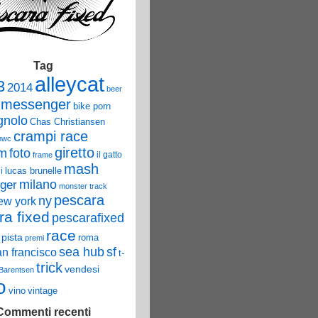
Tag
alleycat
3
2014
beer
 messenger
bike porn
nolo
Chas Christiansen
crampi race
mwc
giretto
um
foto
il gatto
frame
mash
lucas brunelle
i
ger
milano
monster track
pescara
ny
ew york
ra fixed
pescarafixed
race
pista
roma
premi
sea hub
sf
an francisco
t-
trick
vendesi
 Barentsen
o
vino
vintage
Commenti recenti