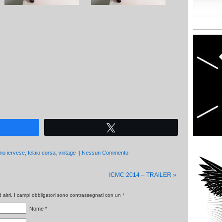
Tweet
ino iervese
,
telaio corsa
,
vintage
||
Nessun Commento
ICMC 2014 – TRAILER
»
altri. I campi obbligatori sono contrassegnati con un
*
Nome
*