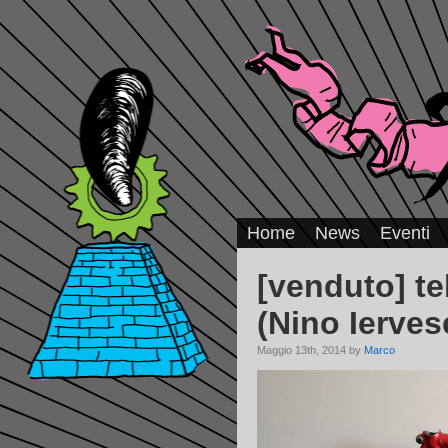
Home
News
Eventi
[venduto] t
(Nino Ierves
Maggio 13th, 2014 by
Marco