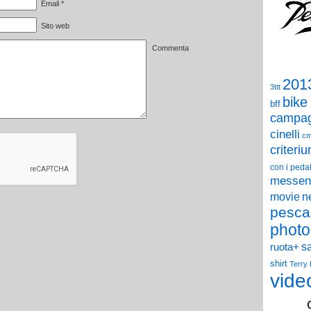
Email
*
Sito web
Commenta
201
3ttt
bike
bff
campag
cinelli
c
criteri
con i pedal
messen
n
movie
pesca
photo
s
ruota+
shirt
Terry
vide