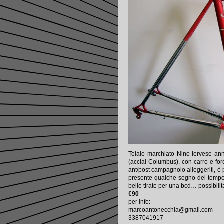
Telaio marchiato Nino Iervese anni
(acciai Columbus), con carro e force
ant/post campagnolo alleggeriti, è p
presente qualche segno del tempo 
belle tirate per una bcd… possibilit
€90
per info:
marcoantonecchia@gmail.com
3387041917