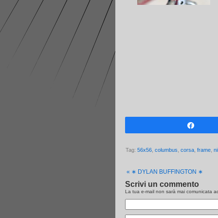
Share
Tag:
56x56
,
columbus
,
corsa
,
frame
,
n
«
∗ DYLAN BUFFINGTON ∗
Scrivi un commento
La tua e-mail non sarà
mai
comunicata ad 