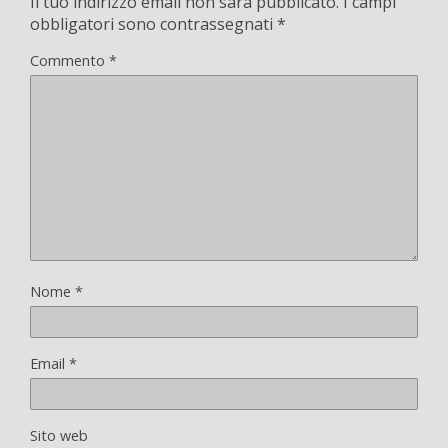
Il tuo indirizzo email non sarà pubblicato.
I campi
obbligatori sono contrassegnati
*
Commento
*
Nome
*
Email
*
Sito web