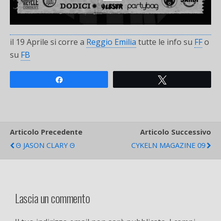
il 19 Aprile si corre a
Reggio Emilia
tutte le info su
FF
o
su
FB
Share
Tweet
Articolo Precedente
Articolo Successivo
Θ JASON CLARY Θ
CYKELN MAGAZINE 09
Lascia un commento