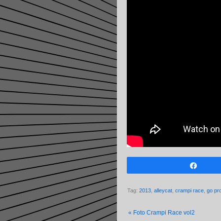
Share
Tag:
2013
,
alleycat
,
crampi race
,
go pr
«
Foto Crampi Race vol2