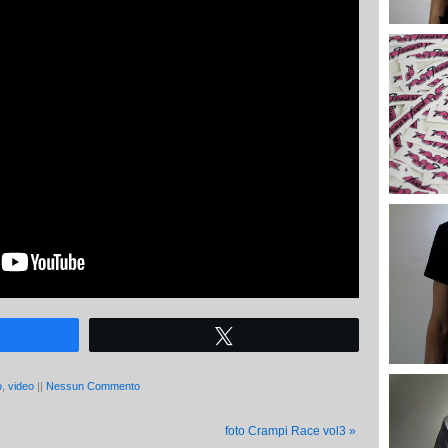
Tweet
o
,
video
||
Nessun Commento
foto Crampi Race vol3
»