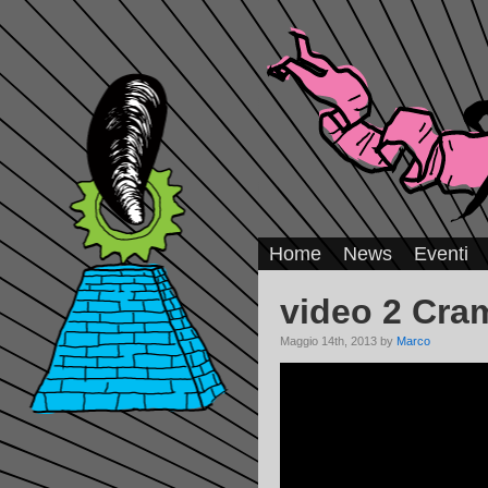
Home
News
Eventi
video 2 Cra
Maggio 14th, 2013 by
Marco