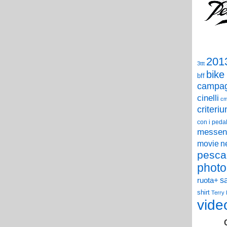
201
3ttt
bike
bff
campag
cinelli
c
criteri
con i pedal
messen
n
movie
pesca
photo
s
ruota+
shirt
Terry
vide