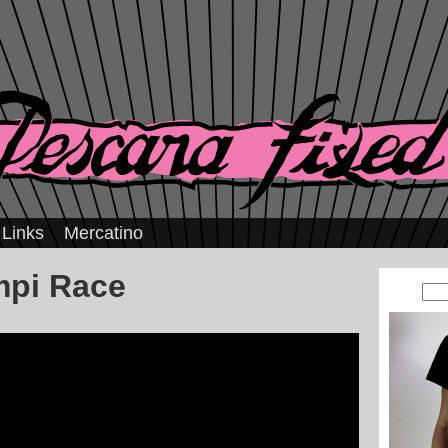
Links
Mercatino
mpi Race