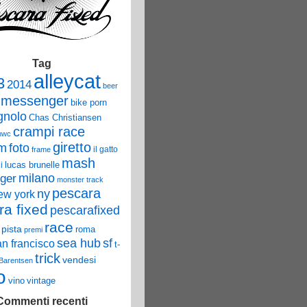
Tag
alleycat
3
2014
beer
 messenger
bike porn
nolo
Chas Christiansen
crampi race
mwc
giretto
um
foto
il gatto
frame
mash
lucas brunelle
i
ger
milano
monster track
pescara
ny
ew york
ra fixed
pescarafixed
race
pista
roma
premi
sea hub
sf
an francisco
t-
trick
vendesi
 Barentsen
o
vino
vintage
Commenti recenti