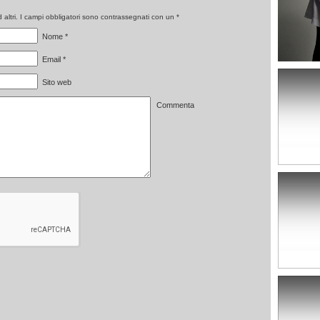
altri. I campi obbligatori sono contrassegnati con un
*
Nome
*
Email
*
Sito web
Commenta