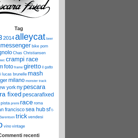
Tag
alleycat
3
2014
beer
 messenger
bike porn
nolo
Chas Christiansen
crampi race
mwc
giretto
um
foto
il gatto
frame
mash
lucas brunelle
i
ger
milano
monster track
pescara
ny
ew york
ra fixed
pescarafixed
race
pista
roma
premi
sea hub
sf
an francisco
t-
trick
vendesi
 Barentsen
o
vino
vintage
Commenti recenti