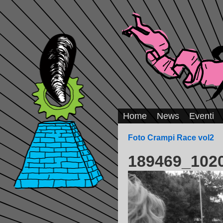
Home
News
Eventi
Foto Crampi Race vol2
189469_102