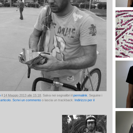
o
il
14 Maggio 2013 alle 15:18
. Salva nei segnalibri il
permalink
. Seguine i
articolo
.
Scrivi un commento
o lascia un trackback:
Indirizzo per il