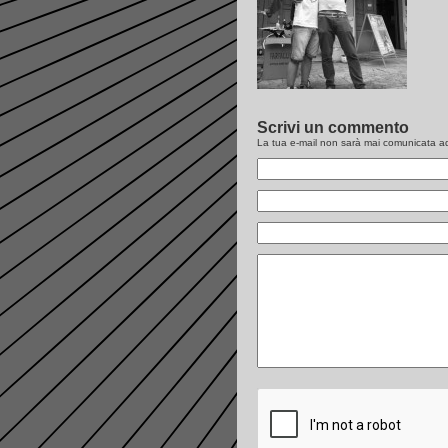
Scrivi un commento
La tua e-mail non sarà
mai
comunicata ad 