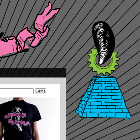
Ricerca
per:
n