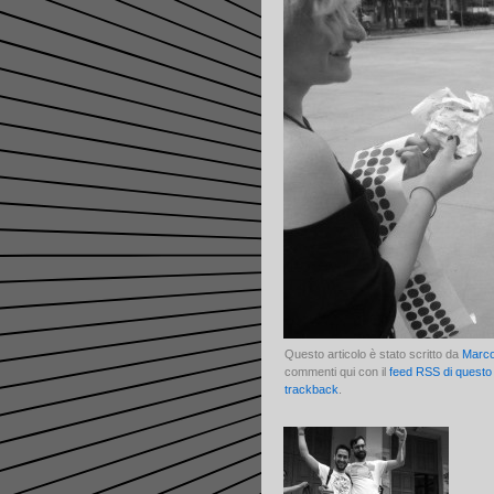
Questo articolo è stato scritto da
Marc
commenti qui con il
feed RSS di questo 
trackback
.