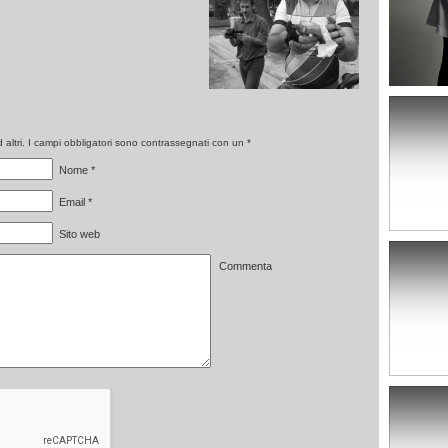
altri. I campi obbligatori sono contrassegnati con un
*
Nome
*
Email
*
Sito web
Commenta