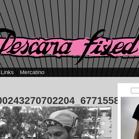
Links
Mercatino
00243270702204_677155824_