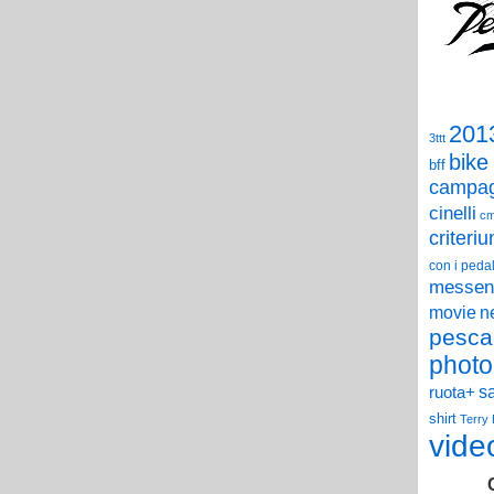
201
3ttt
bike
bff
campag
cinelli
c
criteri
con i pedal
messen
n
movie
pesca
photo
s
ruota+
shirt
Terry
vide