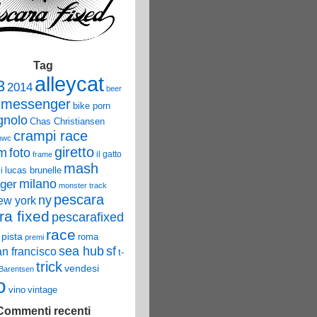
Tag
alleycat
3
2014
beer
 messenger
bike porn
nolo
Chas Christiansen
crampi race
mwc
giretto
um
foto
il gatto
frame
mash
lucas brunelle
i
ger
milano
monster track
pescara
ny
ew york
ra fixed
pescarafixed
race
pista
roma
premi
sea hub
sf
an francisco
t-
trick
vendesi
 Barentsen
o
vino
vintage
Commenti recenti