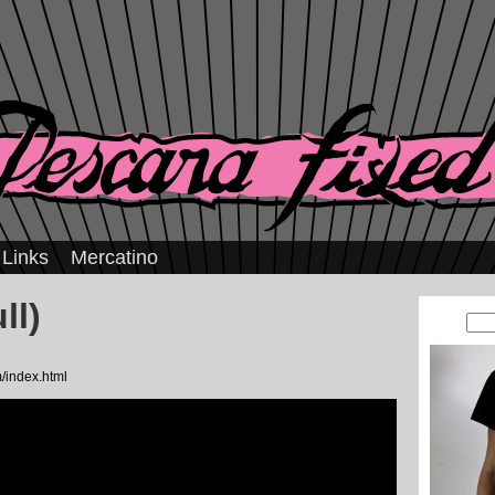
Links
Mercatino
ll)
/index.html