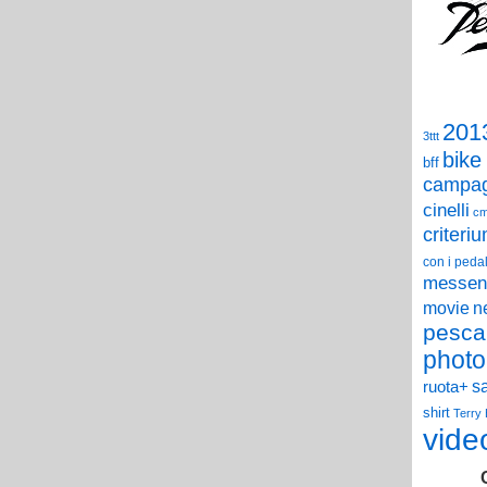
201
3ttt
bike
bff
campag
cinelli
c
criteri
con i pedal
messen
n
movie
pesca
photo
s
ruota+
shirt
Terry
vide