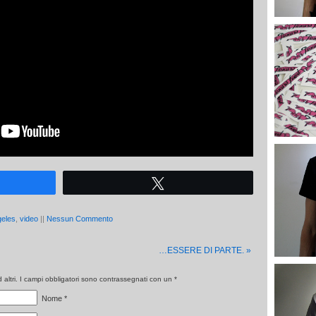
Tweet
geles
,
video
||
Nessun Commento
…ESSERE DI PARTE.
»
altri. I campi obbligatori sono contrassegnati con un
*
Nome
*