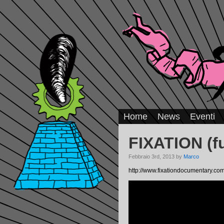
Home
News
Eventi
FIXATION (fu
Febbraio 3rd, 2013 by
Marco
http://www.fixationdocumentary.com