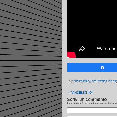
Share
Tag:
documentary
,
dvd
,
fixation
,
los an
«
PANDEMONIO!
Scrivi un commento
La tua e-mail non sarà
mai
comunicata ad 