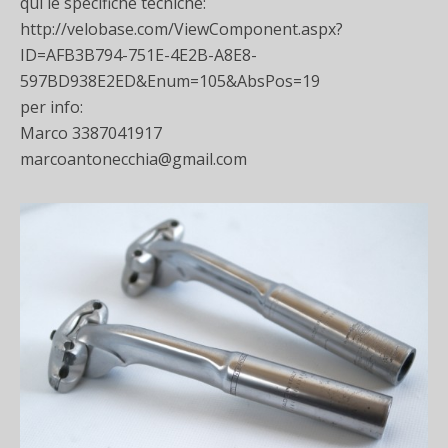
qui le specifiche tecniche:
http://velobase.com/ViewComponent.aspx?
ID=AFB3B794-751E-4E2B-A8E8-
597BD938E2ED&Enum=105&AbsPos=19
per info:
Marco 3387041917
marcoantonecchia@gmail.com