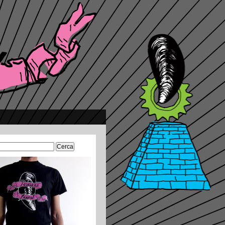
Ricerca
per: