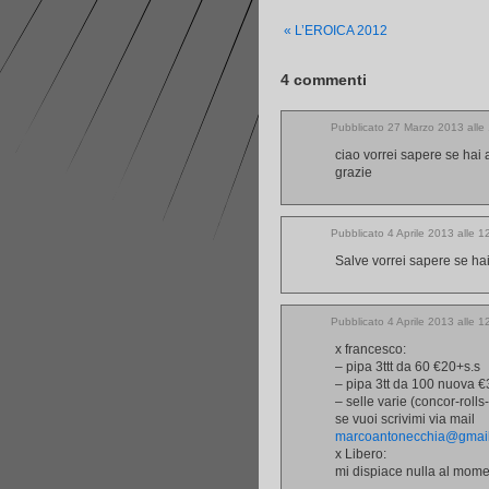
«
L’EROICA 2012
4
commenti
Pubblicato 27 Marzo 2013 alle
ciao vorrei sapere se hai a
grazie
Pubblicato 4 Aprile 2013 alle 
Salve vorrei sapere se ha
Pubblicato 4 Aprile 2013 alle 
x francesco:
– pipa 3ttt da 60 €20+s.s
– pipa 3tt da 100 nuova €
– selle varie (concor-rolls-
se vuoi scrivimi via mail
marcoantonecchia@gmai
x Libero:
mi dispiace nulla al mome