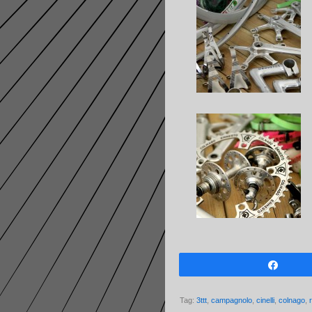
Share
Tag:
3ttt
,
campagnolo
,
cinelli
,
colnago
,
r