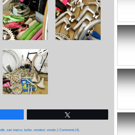
Tweet
olls
,
san marco
,
turbo
,
vendesi
,
vendo
||
Commenti (4)