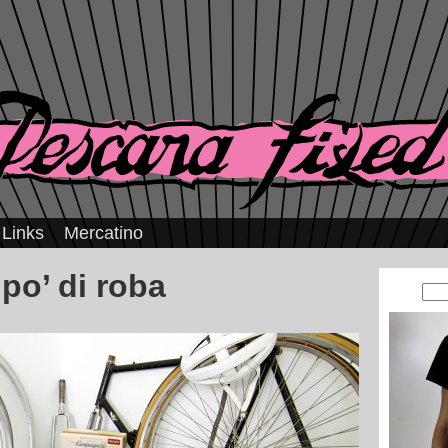
Links
Mercatino
po’ di roba