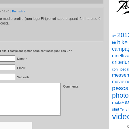
le 09:45
|
Permalink
io medio profilo (non logo Fir),vorrei sapere quanti fori ha e se è
 costa.
201
3ttt
bike
bff
campag
altri. I campi obbligatori sono contrassegnati con un
*
cinelli
c
Nome
*
criteri
Email
*
con i pedal
messen
Sito web
n
movie
Commenta
pesca
photo
s
ruota+
shirt
Terry
vide