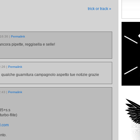
trick or track
»
 16:36
|
Permalink
ncora pipette, reggisella e selle!
12:26
|
Permalink
i qualche guarnitura campagnolo aspetto tue notizie grazie
12:43
|
Permalink
35+s.s
turbo-flite)
l.com
nto.