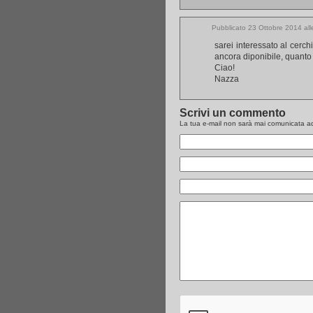
Pubblicato 23 Ottobre 2014 al
sarei interessato al cerch
ancora diponibile, quanto
Ciao!
Nazza
Scrivi un commento
La tua e-mail non sarà
mai
comunicata ad 