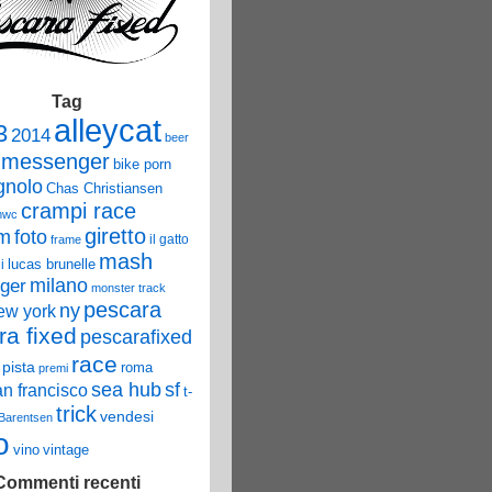
Tag
alleycat
3
2014
beer
 messenger
bike porn
nolo
Chas Christiansen
crampi race
mwc
giretto
um
foto
il gatto
frame
mash
lucas brunelle
i
ger
milano
monster track
pescara
ny
ew york
ra fixed
pescarafixed
race
pista
roma
premi
sea hub
sf
an francisco
t-
trick
vendesi
 Barentsen
o
vino
vintage
Commenti recenti