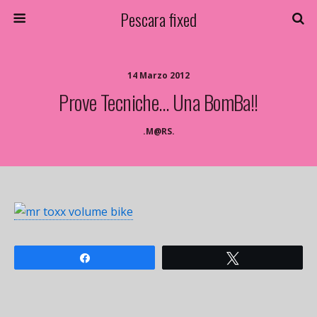
Pescara fixed
14 Marzo 2012
Prove Tecniche… Una BomBa!!
.M@RS.
Share
Tweet