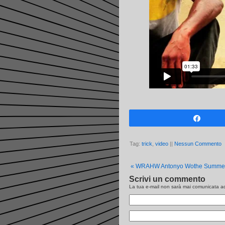
Share
Tag:
trick
,
video
||
Nessun Commento
«
WRAHW Antonyo Wothe Summer
Scrivi un commento
La tua e-mail non sarà
mai
comunicata ad 