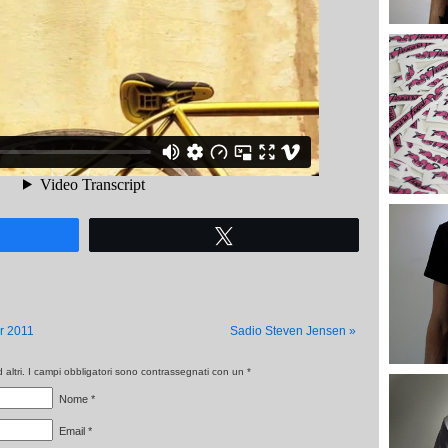
Tweet
 2011
Sadio Steven Jensen
»
altri. I campi obbligatori sono contrassegnati con un
*
Nome
*
Email
*