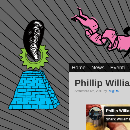
Home
News
Eventi
Phillip Will
Settembre 6th, 2011 by
.M@RS.