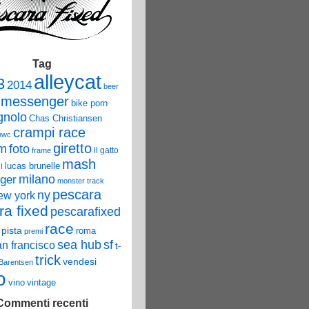
Tag
alleycat
3
2014
beer
 messenger
bike porn
nolo
Chas Christiansen
crampi race
mwc
giretto
um
foto
il gatto
frame
mash
lucas brunelle
i
ger
milano
monster track
pescara
ny
ew york
ra fixed
pescarafixed
race
pista
roma
premi
sea hub
sf
an francisco
t-
trick
vendesi
 Barentsen
o
vino
vintage
Commenti recenti