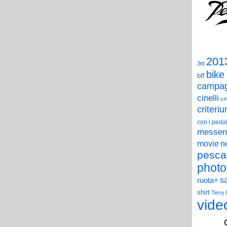
201
3ttt
bike
bff
campag
cinelli
c
criteri
con i pedal
messen
n
movie
pesca
photo
s
ruota+
shirt
Terry
vide