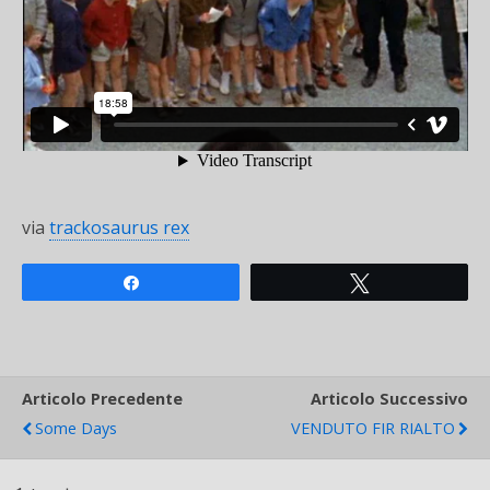
via
trackosaurus rex
Share
Tweet
Articolo Precedente
Articolo Successivo
Some Days
VENDUTO FIR RIALTO