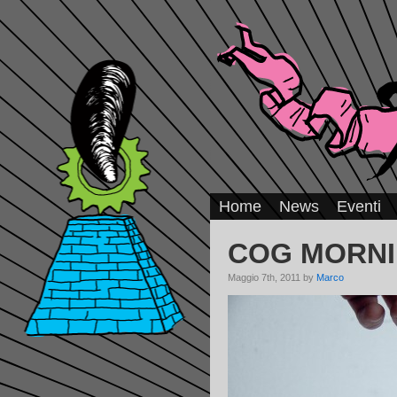
Home
News
Eventi
COG MORN
Maggio 7th, 2011 by
Marco