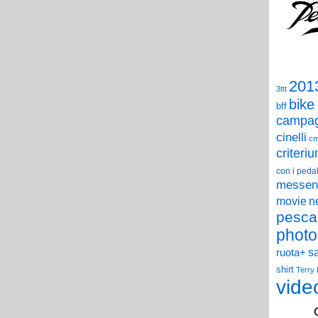
201
3ttt
bike
bff
campag
cinelli
c
criteri
con i pedal
messen
n
movie
pesca
photo
s
ruota+
shirt
Terry
vide