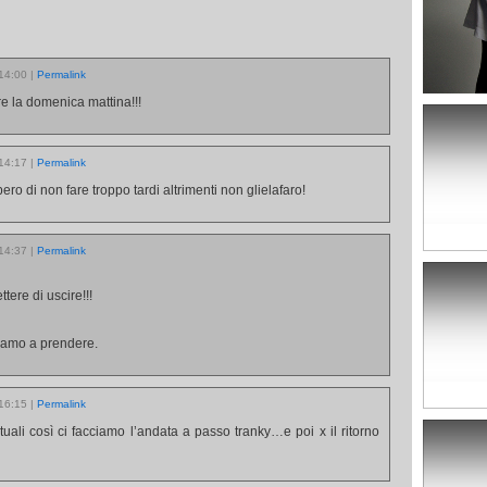
 14:00
|
Permalink
re la domenica mattina!!!
 14:17
|
Permalink
ro di non fare troppo tardi altrimenti non glielafaro!
 14:37
|
Permalink
ere di uscire!!!
iamo a prendere.
 16:15
|
Permalink
ali così ci facciamo l’andata a passo tranky…e poi x il ritorno