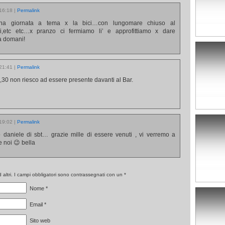
 16:18
|
Permalink
una giornata a tema x la bici…con lungomare chiuso al
zioni,etc etc…x pranzo ci fermiamo li’ e approfittiamo x dare
a domani!
 21:41
|
Permalink
,30 non riesco ad essere presente davanti al Bar.
 19:02
|
Permalink
o daniele di sbt… grazie mille di essere venuti , vi verremo a
 noi 😉 bella
altri. I campi obbligatori sono contrassegnati con un
*
Nome
*
Email
*
Sito web