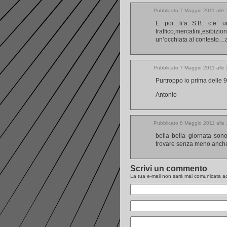
Pubblicato 7 Maggio 2011 alle
E poi…li’a S.B. c’e’ 
traffico,mercatini,esibi
un’occhiata al contesto…
Pubblicato 7 Maggio 2011 alle
Purtroppo io prima delle 9
Antonio
Pubblicato 8 Maggio 2011 alle
bella bella giornata son
trovare senza meno anche
Scrivi un commento
La tua e-mail non sarà
mai
comunicata ad 