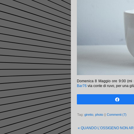
Domenica 8 Maggio ore 9:00 (mi r
Bar76
via conte di ruvo, per una gi
Share
Tag:
giretto
,
photo
||
Commenti (7)
«
QUANDO L’OSSIGENO NON AR