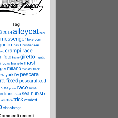
Tag
alleycat
3
2014
beer
 messenger
bike porn
nolo
Chas Christiansen
crampi race
mwc
giretto
um
foto
il gatto
frame
mash
lucas brunelle
i
ger
milano
monster track
pescara
ny
ew york
ra fixed
pescarafixed
race
pista
roma
premi
sea hub
sf
an francisco
t-
trick
vendesi
 Barentsen
o
vino
vintage
Commenti recenti