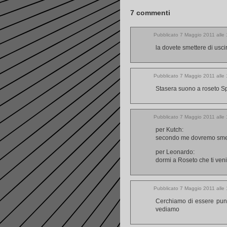
7
commenti
Pubblicato 7 Maggio 2011 alle
la dovete smettere di usci
Pubblicato 7 Maggio 2011 alle
Stasera suono a roseto Spe
Pubblicato 7 Maggio 2011 alle
per Kutch:
secondo me dovremo smett
per Leonardo:
dormi a Roseto che ti ven
Pubblicato 7 Maggio 2011 alle
Cerchiamo di essere puntu
vediamo