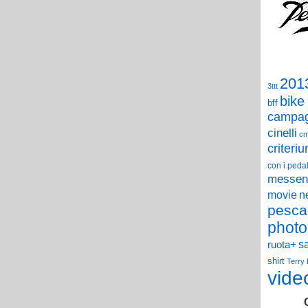
201
3ttt
bike
bff
campag
cinelli
c
criteri
con i pedal
messen
n
movie
pesca
photo
s
ruota+
shirt
Terry
vide