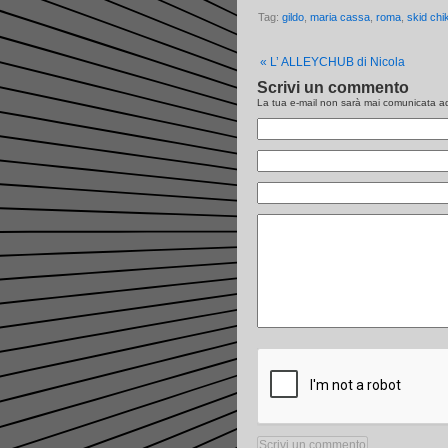
Tag:
gildo
,
maria cassa
,
roma
,
skid chi
«
L’ ALLEYCHUB di Nicola
Scrivi un commento
La tua e-mail non sarà
mai
comunicata ad 