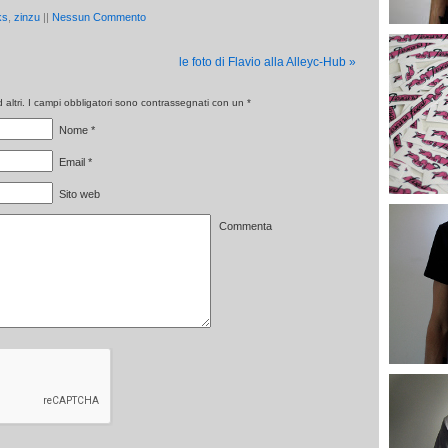
ks
,
zinzu
||
Nessun Commento
le foto di Flavio alla Alleyc-Hub
»
altri. I campi obbligatori sono contrassegnati con un
*
Nome
*
Email
*
Sito web
Commenta