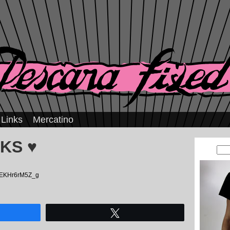
Links
Mercatino
CKS ♥
v=EKHr6rM5Z_g
Tweet