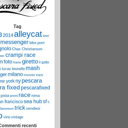
Tag
alleycat
3
2014
beer
 messenger
bike porn
nolo
Chas Christiansen
crampi race
mwc
giretto
um
foto
il gatto
frame
mash
lucas brunelle
i
ger
milano
monster track
pescara
ny
ew york
ra fixed
pescarafixed
race
pista
roma
premi
sea hub
sf
an francisco
t-
trick
vendesi
 Barentsen
o
vino
vintage
Commenti recenti